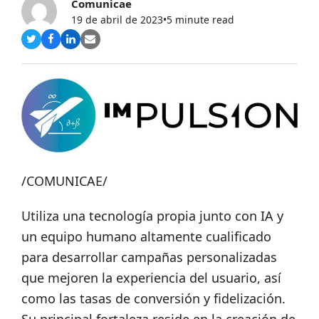
Comunicae
19 de abril de 2023
•
5 minute read
Compartir
Compartir
Compartir
Share
en
en
en
via
Twitter
Facebook
LinkedIn
Email
/COMUNICAE/
Utiliza una tecnología propia junto con IA y
un equipo humano altamente cualificado
para desarrollar campañas personalizadas
que mejoren la experiencia del usuario, así
como las tasas de conversión y fidelización.