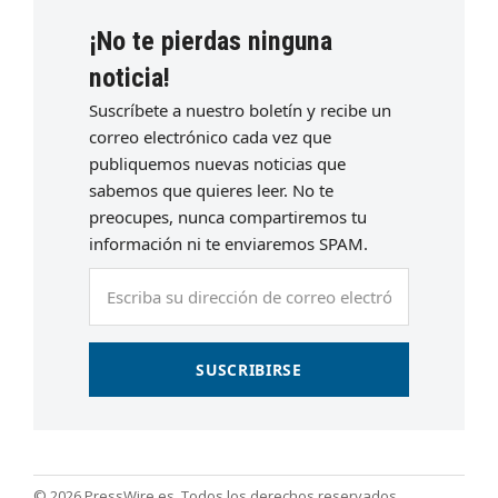
¡No te pierdas ninguna
noticia!
Suscríbete a nuestro boletín y recibe un
correo electrónico cada vez que
publiquemos nuevas noticias que
sabemos que quieres leer. No te
preocupes, nunca compartiremos tu
información ni te enviaremos SPAM.
Escriba
su
dirección
de
SUSCRIBIRSE
correo
electrónico
© 2026 PressWire.es. Todos los derechos reservados.