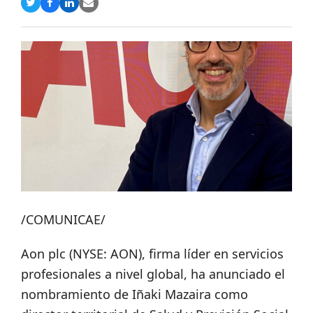
Compartir
Compartir
Compartir
Share
en
en
en
via
Twitter
Facebook
LinkedIn
Email
/COMUNICAE/
Aon plc (NYSE: AON), firma líder en servicios
profesionales a nivel global, ha anunciado el
nombramiento de Iñaki Mazaira como