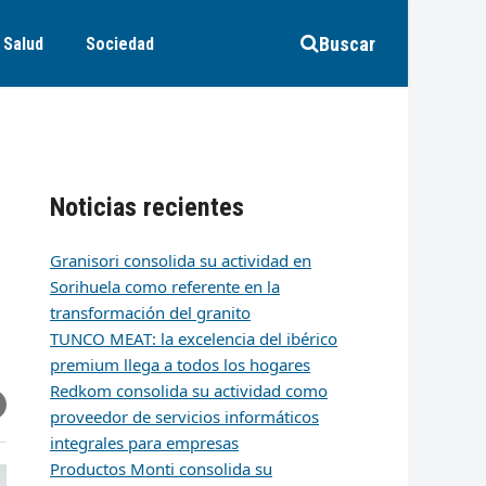
Buscar
Salud
Sociedad
Noticias recientes
Granisori consolida su actividad en
Sorihuela como referente en la
transformación del granito
TUNCO MEAT: la excelencia del ibérico
premium llega a todos los hogares
Redkom consolida su actividad como
r
artir
hare
proveedor de servicios informáticos
ia
integrales para empresas
k
edIn
mail
Productos Monti consolida su