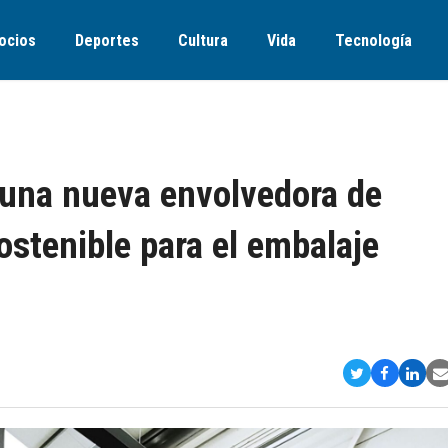
ocios
Deportes
Cultura
Vida
Tecnología
 una nueva envolvedora de
ostenible para el embalaje
Compartir
Comparti
Comp
S
en
en
en
v
Twitter
Faceboo
Link
E