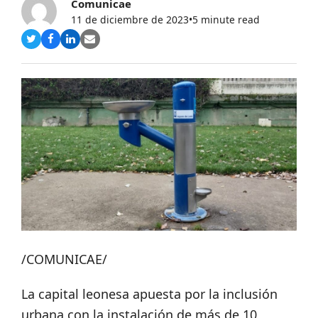
Comunicae
11 de diciembre de 2023
•
5 minute read
Compartir
Compartir
Compartir
Share
en
en
en
via
Twitter
Facebook
LinkedIn
Email
/COMUNICAE/
La capital leonesa apuesta por la inclusión
urbana con la instalación de más de 10