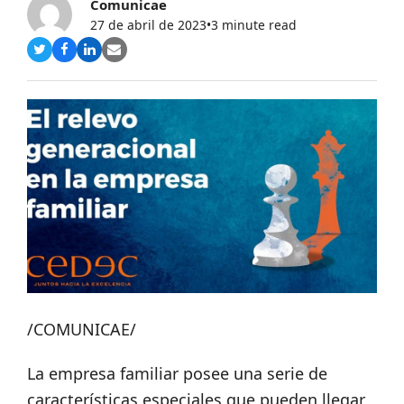
Comunicae
27 de abril de 2023
•
3 minute read
Compartir
Compartir
Compartir
Share
en
en
en
via
Twitter
Facebook
LinkedIn
Email
/COMUNICAE/
La empresa familiar posee una serie de
características especiales que pueden llegar