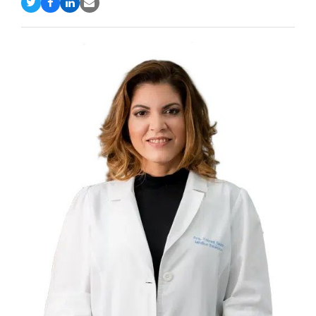
Compartir
Compartir
Compartir
Share
en
en
en
via
Twitter
Facebook
LinkedIn
Email