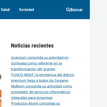
Buscar
Salud
Sociedad
Noticias recientes
Granisori consolida su actividad en
Sorihuela como referente en la
transformación del granito
TUNCO MEAT: la excelencia del ibérico
r
artir
hare
premium llega a todos los hogares
ia
k
edIn
mail
Redkom consolida su actividad como
proveedor de servicios informáticos
integrales para empresas
Productos Monti consolida su