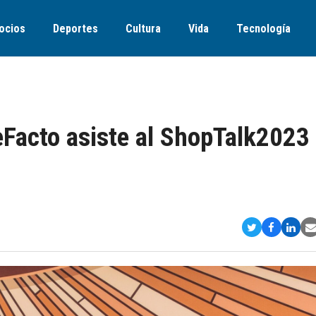
ocios
Deportes
Cultura
Vida
Tecnología
Facto asiste al ShopTalk2023
Compartir
Comparti
Comp
S
en
en
en
v
Twitter
Faceboo
Link
E