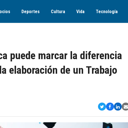
ocios
Deportes
Cultura
Vida
Tecnología
a puede marcar la diferencia
 la elaboración de un Trabajo
Compartir
Comparti
Comp
S
en
en
en
v
Twitter
Faceboo
Link
E