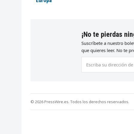
Europa
¡No te pierdas nin
Suscríbete a nuestro bol
que quieres leer. No te 
Escriba
su
dirección
de
correo
electrónico
© 2026 PressWire.es. Todos los derechos reservados.