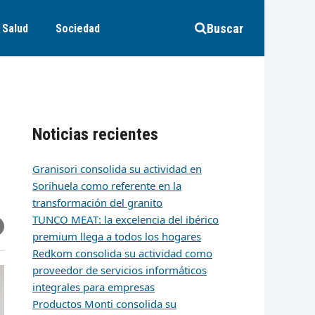
Buscar
Salud
Sociedad
Noticias recientes
Granisori consolida su actividad en
Sorihuela como referente en la
transformación del granito
TUNCO MEAT: la excelencia del ibérico
r
artir
hare
premium llega a todos los hogares
ia
k
edIn
mail
Redkom consolida su actividad como
proveedor de servicios informáticos
integrales para empresas
Productos Monti consolida su