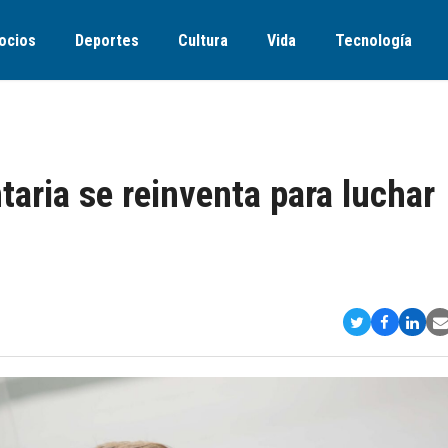
ocios
Deportes
Cultura
Vida
Tecnología
taria se reinventa para luchar
Compartir
Comparti
Comp
S
en
en
en
v
Twitter
Faceboo
Link
E