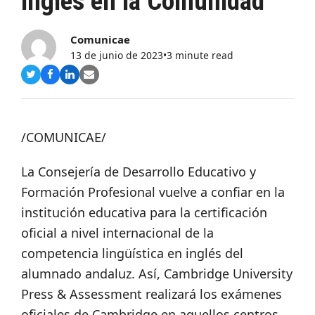
inglés en la Comunidad
Comunicae
13 de junio de 2023
•
3 minute read
Compartir
Compartir
Compartir
Share
en
en
en
via
Twitter
Facebook
LinkedIn
Email
/COMUNICAE/
La Consejería de Desarrollo Educativo y
Formación Profesional vuelve a confiar en la
institución educativa para la certificación
oficial a nivel internacional de la
competencia lingüística en inglés del
alumnado andaluz. Así, Cambridge University
Press & Assessment realizará los exámenes
oficiales de Cambridge en aquellos centros