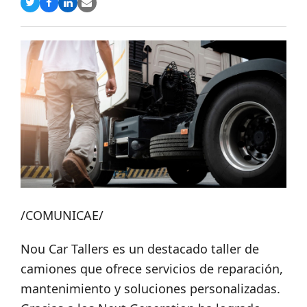
Compartir
Compartir
Compartir
Share
en
en
en
via
Twitter
Facebook
LinkedIn
Email
/COMUNICAE/
Nou Car Tallers es un destacado taller de
camiones que ofrece servicios de reparación,
mantenimiento y soluciones personalizadas.