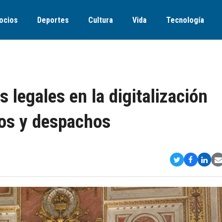
ocios
Deportes
Cultura
Vida
Tecnología
 legales en la digitalización
os y despachos
Compartir
Comparti
Comp
S
en
en
en
v
Twitter
Faceboo
Link
E