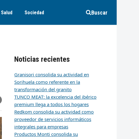
Buscar
Salud
Sociedad
Noticias recientes
Granisori consolida su actividad en
Sorihuela como referente en la
transformación del granito
TUNCO MEAT: la excelencia del ibérico
r
artir
hare
premium llega a todos los hogares
ia
k
edIn
mail
Redkom consolida su actividad como
proveedor de servicios informáticos
integrales para empresas
Productos Monti consolida su