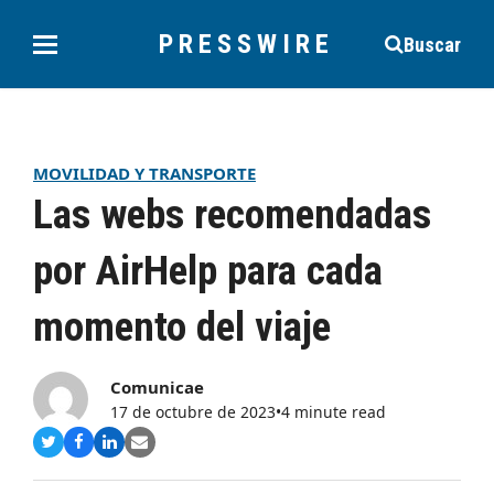
PRESSWIRE
Buscar
MOVILIDAD Y TRANSPORTE
Las webs recomendadas
por AirHelp para cada
momento del viaje
Comunicae
17 de octubre de 2023
•
4 minute read
Compartir
Compartir
Compartir
Share
en
en
en
via
Twitter
Facebook
LinkedIn
Email