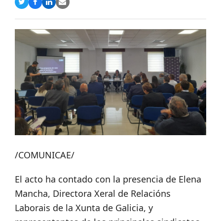
Compartir
Compartir
Compartir
Share
en
en
en
via
Twitter
Facebook
LinkedIn
Email
/COMUNICAE/
El acto ha contado con la presencia de Elena
Mancha, Directora Xeral de Relacións
Laborais de la Xunta de Galicia, y