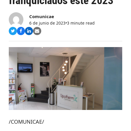
franquiciados este 2023
Comunicae
6 de junio de 2023
•
3 minute read
Compartir
Compartir
Compartir
Share
en
en
en
via
Twitter
Facebook
LinkedIn
Email
/COMUNICAE/