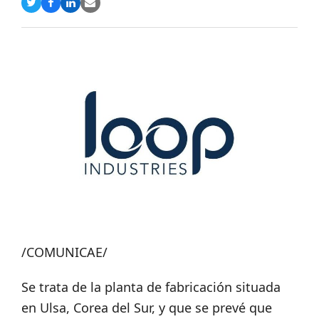
Compartir
Compartir
Compartir
Share
en
en
en
via
Twitter
Facebook
LinkedIn
Email
/COMUNICAE/
Se trata de la planta de fabricación situada
en Ulsa, Corea del Sur, y que se prevé que