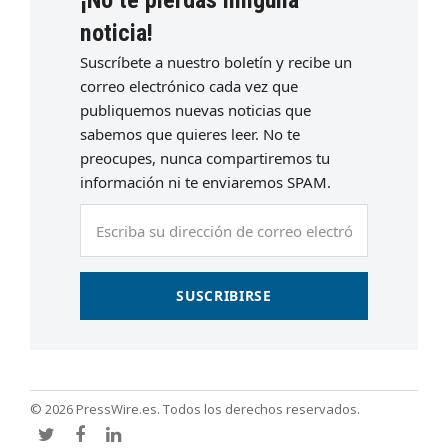
¡No te pierdas ninguna
noticia!
Suscríbete a nuestro boletín y recibe un
correo electrónico cada vez que
publiquemos nuevas noticias que
sabemos que quieres leer. No te
preocupes, nunca compartiremos tu
información ni te enviaremos SPAM.
Escriba
su
dirección
de
SUSCRIBIRSE
correo
electrónico
© 2026 PressWire.es. Todos los derechos reservados.
Twitter
Facebook
LinkedIn