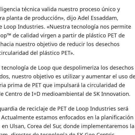
iligencia técnica valida nuestro proceso único y
ra planta de producción», dijo Adel Essaddam,
de Loop Industries. «Nuestra tecnología nos permite
Loop™ de calidad virgen a partir de plástico PET de
 hacia nuestro objetivo de reducir los desechos
circularidad del plástico PET».
a tecnología de Loop que despolimeriza los desechos
os, nuestro objetivo es utilizar y aumentar el uso d
ia prima de PET que impulsará la circularidad de
r de Centro de I+D medioambiental de SK Innovation.
uardia de reciclaje de PET de Loop Industries será
. Actualmente estamos enfocados en la planificación
n en Ulsan, Corea del Sur, donde implementaremos la
am, director de tecnología de SK Geo Centric.