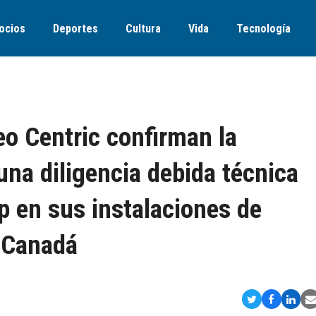
ocios
Deportes
Cultura
Vida
Tecnología
eo Centric confirman la
 una diligencia debida técnica
p en sus instalaciones de
 Canadá
Compartir
Comparti
Comp
S
en
en
en
v