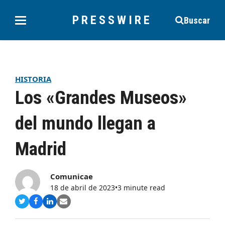
PRESSWIRE
Buscar
HISTORIA
Los «Grandes Museos»
del mundo llegan a
Madrid
Comunicae
18 de abril de 2023
•
3 minute read
Compartir
Compartir
Compartir
Share
en
en
en
via
Twitter
Facebook
LinkedIn
Email