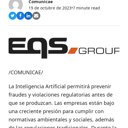
Comunicae
19 de octubre de 2023
•
7 minute read
Compartir
Compartir
Compartir
Share
en
en
en
via
Twitter
Facebook
LinkedIn
Email
/COMUNICAE/
La Inteligencia Artificial permitirá prevenir
fraudes y violaciones regulatorias antes de
que se produzcan. Las empresas están bajo
una creciente presión para cumplir con
normativas ambientales y sociales, además
de las regulaciones tradicionales. Durante la