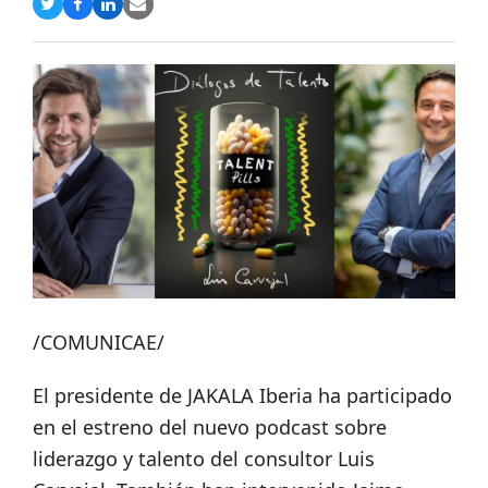
Compartir
Compartir
Compartir
Share
en
en
en
via
Twitter
Facebook
LinkedIn
Email
/COMUNICAE/
El presidente de JAKALA Iberia ha participado
en el estreno del nuevo podcast sobre
liderazgo y talento del consultor Luis