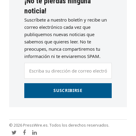
¡No te pierdas ninguna
noticia!
Suscríbete a nuestro boletín y recibe un
correo electrónico cada vez que
publiquemos nuevas noticias que
sabemos que quieres leer. No te
preocupes, nunca compartiremos tu
información ni te enviaremos SPAM.
Escriba
su
dirección
de
SUSCRIBIRSE
correo
electrónico
© 2026 PressWire.es. Todos los derechos reservados.
Twitter
Facebook
LinkedIn