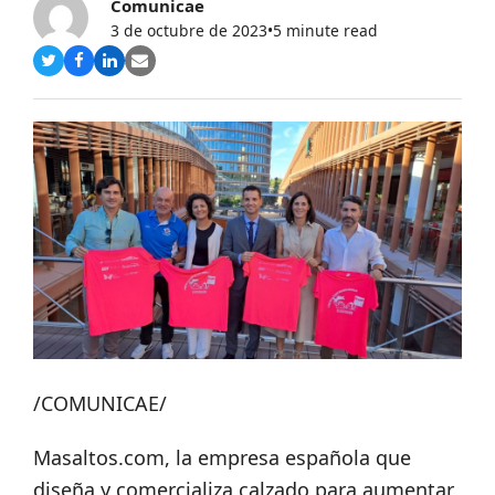
Comunicae
3 de octubre de 2023
•
5 minute read
Compartir
Compartir
Compartir
Share
en
en
en
via
Twitter
Facebook
LinkedIn
Email
/COMUNICAE/
Masaltos.com, la empresa española que
diseña y comercializa calzado para aumentar