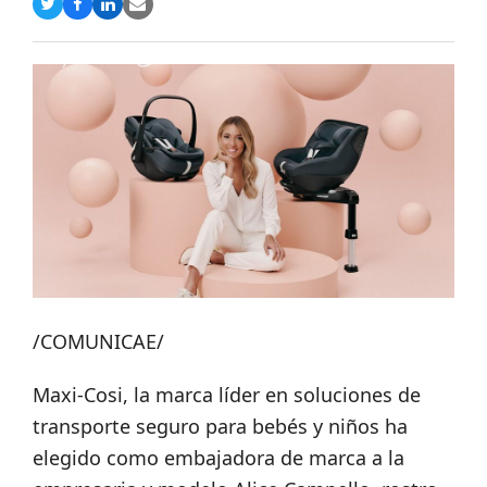
Compartir
Compartir
Compartir
Share
en
en
en
via
Twitter
Facebook
LinkedIn
Email
/COMUNICAE/
Maxi-Cosi, la marca líder en soluciones de
transporte seguro para bebés y niños ha
elegido como embajadora de marca a la