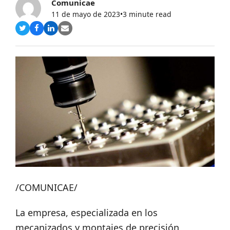
Comunicae
11 de mayo de 2023
•
3 minute read
Compartir
Compartir
Compartir
Share
en
en
en
via
Twitter
Facebook
LinkedIn
Email
/COMUNICAE/
La empresa, especializada en los
mecanizados y montajes de precisión,