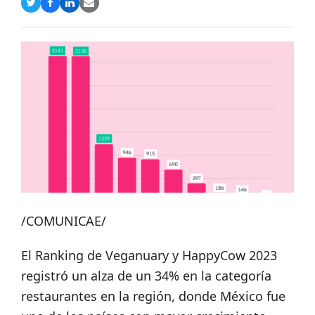
Compartir
Compartir
Compartir
Share
en
en
en
via
Twitter
Facebook
LinkedIn
Email
/COMUNICAE/
El Ranking de Veganuary y HappyCow 2023
registró un alza de un 34% en la categoría
restaurantes en la región, donde México fue