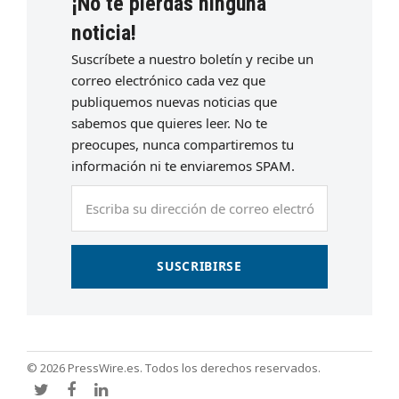
¡No te pierdas ninguna
noticia!
Suscríbete a nuestro boletín y recibe un
correo electrónico cada vez que
publiquemos nuevas noticias que
sabemos que quieres leer. No te
preocupes, nunca compartiremos tu
información ni te enviaremos SPAM.
Escriba
su
dirección
de
SUSCRIBIRSE
correo
electrónico
© 2026 PressWire.es. Todos los derechos reservados.
Twitter
Facebook
LinkedIn