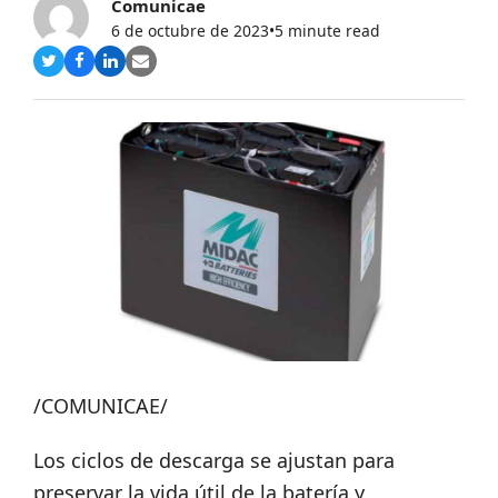
Comunicae
6 de octubre de 2023
•
5 minute read
Compartir
Compartir
Compartir
Share
en
en
en
via
Twitter
Facebook
LinkedIn
Email
/COMUNICAE/
Los ciclos de descarga se ajustan para
preservar la vida útil de la batería y