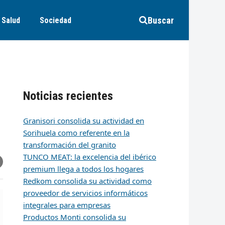
Buscar
Salud
Sociedad
Noticias recientes
Granisori consolida su actividad en
Sorihuela como referente en la
transformación del granito
TUNCO MEAT: la excelencia del ibérico
r
artir
hare
premium llega a todos los hogares
ia
k
edIn
mail
Redkom consolida su actividad como
proveedor de servicios informáticos
integrales para empresas
Productos Monti consolida su