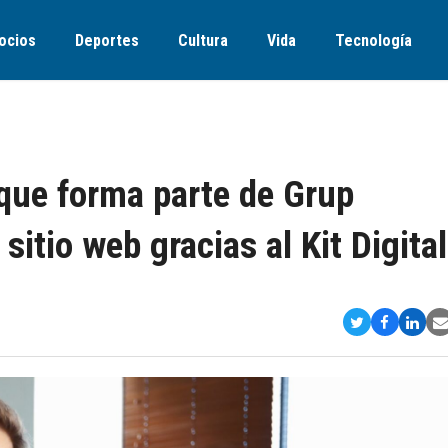
ocios
Deportes
Cultura
Vida
Tecnología
que forma parte de Grup
sitio web gracias al Kit Digital
Compartir
Comparti
Comp
S
en
en
en
v
Twitter
Faceboo
Link
E