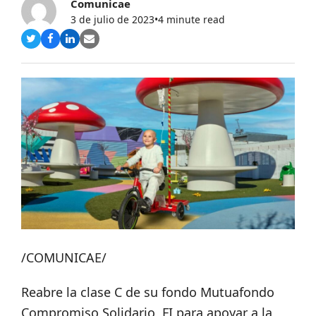
Comunicae
3 de julio de 2023
•
4 minute read
Compartir
Compartir
Compartir
Share
en
en
en
via
Twitter
Facebook
LinkedIn
Email
/COMUNICAE/
Reabre la clase C de su fondo Mutuafondo
Compromiso Solidario, FI para apoyar a la