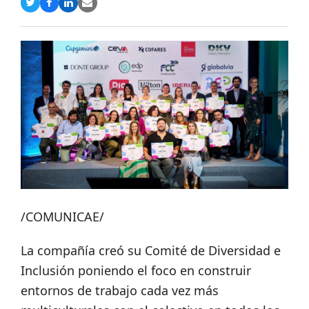
Compartir
Compartir
Compartir
Share
en
en
en
via
Twitter
Facebook
LinkedIn
Email
/COMUNICAE/
La compañía creó su Comité de Diversidad e
Inclusión poniendo el foco en construir
entornos de trabajo cada vez más