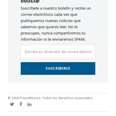
noticia!
Suscríbete a nuestro boletín y recibe un
correo electrónico cada vez que
publiquemos nuevas noticias que
sabemos que quieres leer. No te
preocupes, nunca compartiremos tu
información ni te enviaremos SPAM.
Escriba
su
dirección
de
SUSCRIBIRSE
correo
electrónico
© 2026 PressWire.es. Todos los derechos reservados.
Twitter
Facebook
LinkedIn