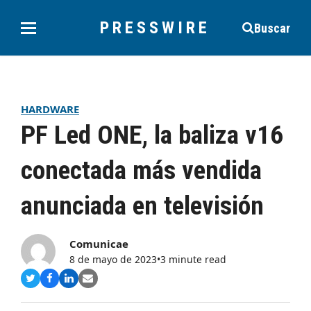
PRESSWIRE
Buscar
HARDWARE
PF Led ONE, la baliza v16
conectada más vendida
anunciada en televisión
Comunicae
8 de mayo de 2023
•
3 minute read
Compartir
Compartir
Compartir
Share
en
en
en
via
Twitter
Facebook
LinkedIn
Email