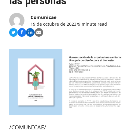
las personas
Comunicae
19 de octubre de 2023
•
9 minute read
Compartir
Compartir
Compartir
Share
en
en
en
via
Twitter
Facebook
LinkedIn
Email
/COMUNICAE/