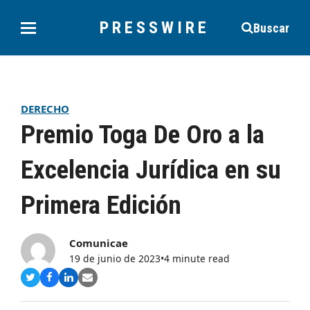
PRESSWIRE
Buscar
DERECHO
Premio Toga De Oro a la
Excelencia Jurídica en su
Primera Edición
Comunicae
19 de junio de 2023
•
4 minute read
Compartir
Compartir
Compartir
Share
en
en
en
via
Twitter
Facebook
LinkedIn
Email