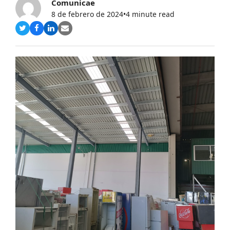
Comunicae
8 de febrero de 2024
•
4 minute read
Compartir
Compartir
Compartir
Share
en
en
en
via
Twitter
Facebook
LinkedIn
Email