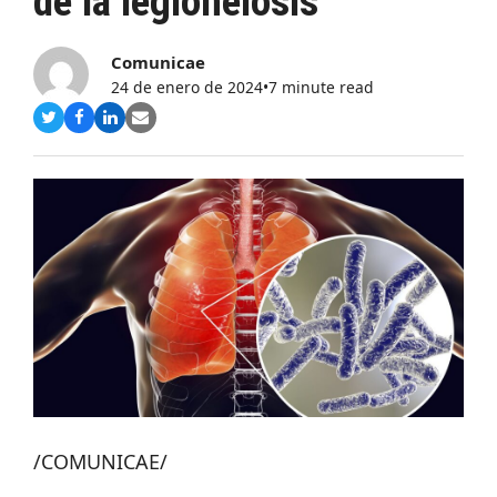
de la legionelosis
Comunicae
24 de enero de 2024
•
7 minute read
Compartir
Compartir
Compartir
Share
en
en
en
via
Twitter
Facebook
LinkedIn
Email
/COMUNICAE/