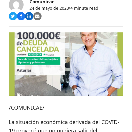
Comunicae
24 de mayo de 2023
•
4 minute read
Compartir
Compartir
Compartir
Share
en
en
en
via
Twitter
Facebook
LinkedIn
Email
/COMUNICAE/
La situación económica derivada del COVID-
19 provocó que no pudiera salir del