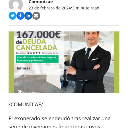
Comunicae
23 de febrero de 2024
•
3 minute read
Compartir
Compartir
Compartir
Share
en
en
en
via
Twitter
Facebook
LinkedIn
Email
/COMUNICAE/
El exonerado se endeudó tras realizar una
serie de inversiones financieras cuyos