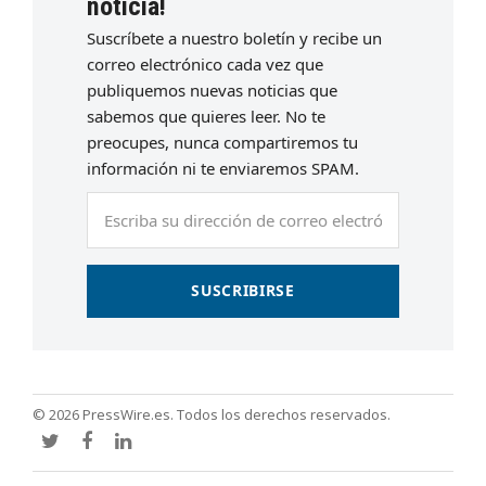
noticia!
Suscríbete a nuestro boletín y recibe un
correo electrónico cada vez que
publiquemos nuevas noticias que
sabemos que quieres leer. No te
preocupes, nunca compartiremos tu
información ni te enviaremos SPAM.
Escriba
su
dirección
de
SUSCRIBIRSE
correo
electrónico
© 2026 PressWire.es. Todos los derechos reservados.
Twitter
Facebook
LinkedIn