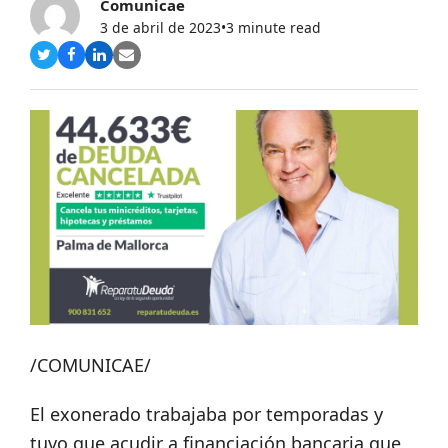
Comunicae
3 de abril de 2023
•
3 minute read
Compartir
Compartir
Compartir
Share
en
en
en
via
Twitter
Facebook
LinkedIn
Email
/COMUNICAE/
El exonerado trabajaba por temporadas y
tuvo que acudir a financiación bancaria que