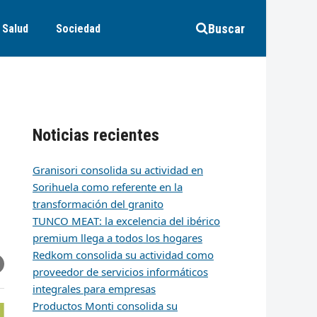
Buscar
Salud
Sociedad
Noticias recientes
Granisori consolida su actividad en
Sorihuela como referente en la
transformación del granito
TUNCO MEAT: la excelencia del ibérico
premium llega a todos los hogares
Redkom consolida su actividad como
r
artir
hare
proveedor de servicios informáticos
ia
integrales para empresas
k
edIn
mail
Productos Monti consolida su