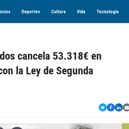
ocios
Deportes
Cultura
Vida
Tecnología
dos cancela 53.318€ en
con la Ley de Segunda
Compartir
Comparti
Comp
S
en
en
en
v
Twitter
Faceboo
Link
E