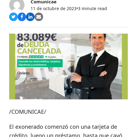
Comunicae
11 de octubre de 2023
•
3 minute read
Compartir
Compartir
Compartir
Share
en
en
en
via
Twitter
Facebook
LinkedIn
Email
/COMUNICAE/
El exonerado comenzó con una tarjeta de
crédito, luego un préstamo, hasta que cayó