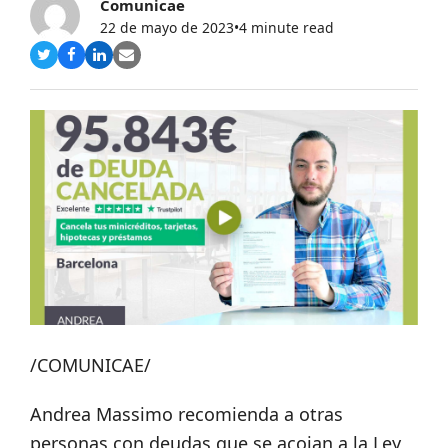
Comunicae
22 de mayo de 2023
•
4 minute read
Compartir
Compartir
Compartir
Share
en
en
en
via
Twitter
Facebook
LinkedIn
Email
/COMUNICAE/
Andrea Massimo recomienda a otras
personas con deudas que se acojan a la Ley