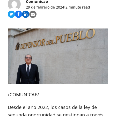
Comunicae
29 de febrero de 2024
•
2 minute read
Compartir
Compartir
Compartir
Share
en
en
en
via
Twitter
Facebook
LinkedIn
Email
/COMUNICAE/
Desde el año 2022, los casos de la ley de
segunda oportunidad se gestionan a través