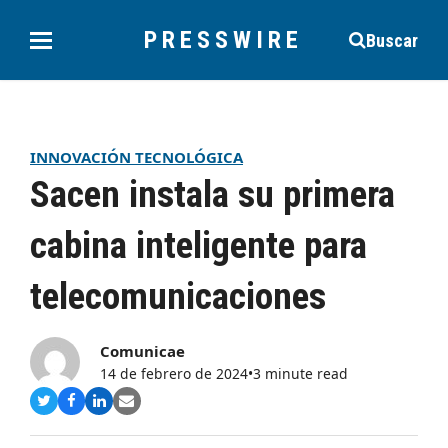
PRESSWIRE
Buscar
INNOVACIÓN TECNOLÓGICA
Sacen instala su primera
cabina inteligente para
telecomunicaciones
Comunicae
14 de febrero de 2024
•
3 minute read
Compartir
Compartir
Compartir
Share
en
en
en
via
Twitter
Facebook
LinkedIn
Email