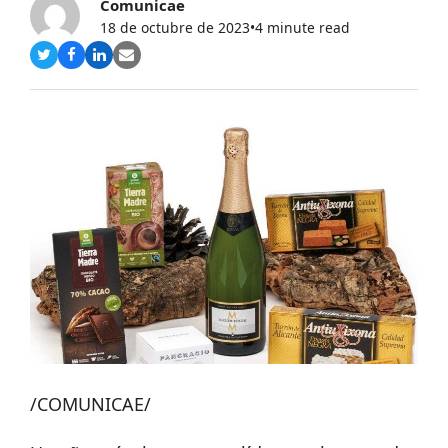
Comunicae
18 de octubre de 2023
•
4 minute read
Compartir
Compartir
Compartir
Share
en
en
en
via
Twitter
Facebook
LinkedIn
Email
/COMUNICAE/