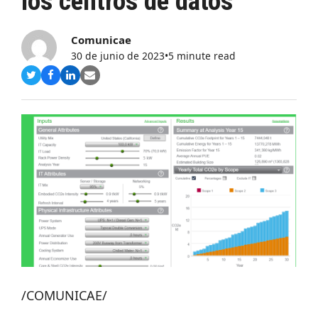
los centros de datos
Comunicae
30 de junio de 2023
•
5 minute read
Compartir
Compartir
Compartir
Share
en
en
en
via
Twitter
Facebook
LinkedIn
Email
/COMUNICAE/