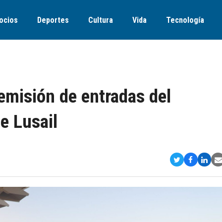
ocios
Deportes
Cultura
Vida
Tecnología
emisión de entradas del
de Lusail
Compartir
Comparti
Comp
S
en
en
en
v
Twitter
Faceboo
Link
E