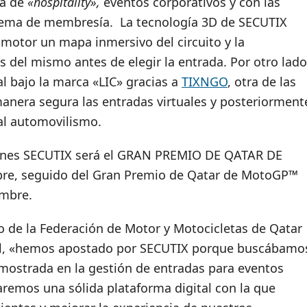
na de
«hospitality»,
eventos corporativos y con las
tema de membresía. La tecnología 3D de SECUTIX
 motor un mapa inmersivo del circuito y la
s del mismo antes de elegir la entrada. Por otro lado
al bajo la marca «LIC» gracias a
TIXNGO
, otra de las
anera segura las entradas virtuales y posteriorment
 al automovilismo.
uciones SECUTIX será el GRAN PREMIO DE QATAR DE
e, seguido del Gran Premio de Qatar de MotoGP™
embre.
 de la Federación de Motor y Motocicletas de Qatar
sail, «hemos apostado por SECUTIX porque buscábamo
mostrada en la gestión de entradas para eventos
aremos una sólida plataforma digital con la que