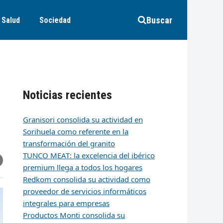
Buscar
Salud
Sociedad
Noticias recientes
Granisori consolida su actividad en
Sorihuela como referente en la
transformación del granito
TUNCO MEAT: la excelencia del ibérico
r
artir
hare
premium llega a todos los hogares
ia
k
edIn
mail
Redkom consolida su actividad como
proveedor de servicios informáticos
integrales para empresas
Productos Monti consolida su