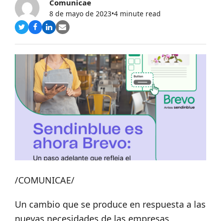
Comunicae
8 de mayo de 2023
•
4 minute read
Compartir
Compartir
Compartir
Share
en
en
en
via
Twitter
Facebook
LinkedIn
Email
/COMUNICAE/
Un cambio que se produce en respuesta a las
nuevas necesidades de las empresas