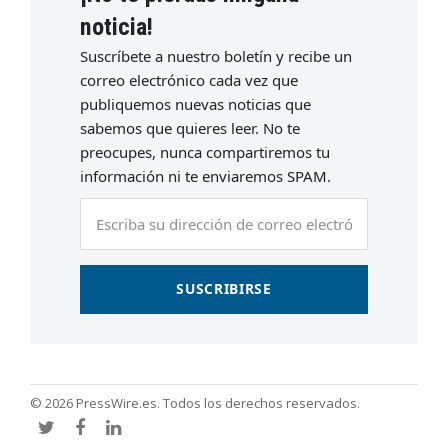
noticia!
Suscríbete a nuestro boletín y recibe un
correo electrónico cada vez que
publiquemos nuevas noticias que
sabemos que quieres leer. No te
preocupes, nunca compartiremos tu
información ni te enviaremos SPAM.
Escriba
su
dirección
de
SUSCRIBIRSE
correo
electrónico
© 2026 PressWire.es. Todos los derechos reservados.
Twitter
Facebook
LinkedIn