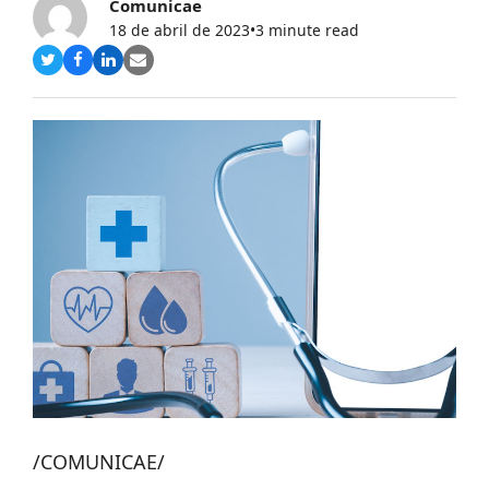
Comunicae
18 de abril de 2023
•
3 minute read
Compartir
Compartir
Compartir
Share
en
en
en
via
Twitter
Facebook
LinkedIn
Email
/COMUNICAE/