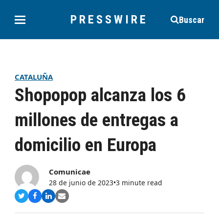
PRESSWIRE
Buscar
CATALUÑA
Shopopop alcanza los 6
millones de entregas a
domicilio en Europa
Comunicae
28 de junio de 2023
•
3 minute read
Compartir
Compartir
Compartir
Share
en
en
en
via
Twitter
Facebook
LinkedIn
Email