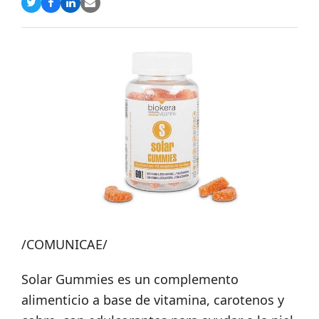
Compartir
Compartir
Compartir
Share
en
en
en
via
Twitter
Facebook
LinkedIn
Email
/COMUNICAE/
Solar Gummies es un complemento
alimenticio a base de vitamina, carotenos y