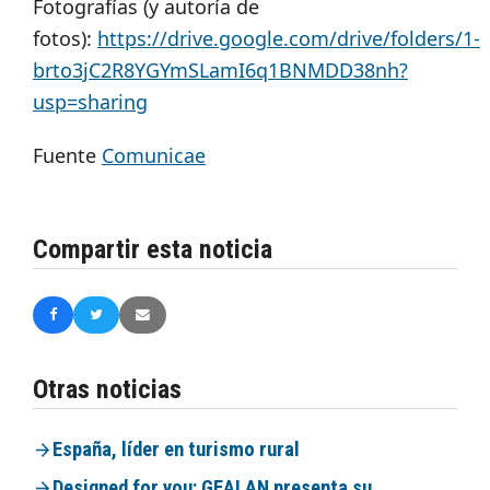
Fotografías (y autoría de
fotos):
https://drive.google.com/drive/folders/1-
brto3jC2R8YGYmSLamI6q1BNMDD38nh?
usp=sharing
Fuente
Comunicae
Compartir esta noticia
Otras noticias
España, líder en turismo rural
Designed for you: GEALAN presenta su