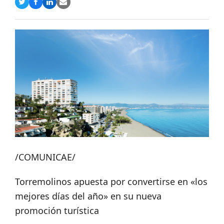
Compartir
Compartir
Compartir
Share
en
en
en
via
Twitter
Facebook
LinkedIn
Email
/COMUNICAE/
Torremolinos apuesta por convertirse en «los
mejores días del año» en su nueva
promoción turística