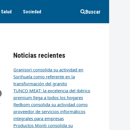
Buscar
Salud
Sociedad
Noticias recientes
Granisori consolida su actividad en
Sorihuela como referente en la
transformación del granito
TUNCO MEAT: la excelencia del ibérico
r
artir
hare
premium llega a todos los hogares
ia
k
edIn
mail
Redkom consolida su actividad como
proveedor de servicios informáticos
integrales para empresas
Productos Monti consolida su