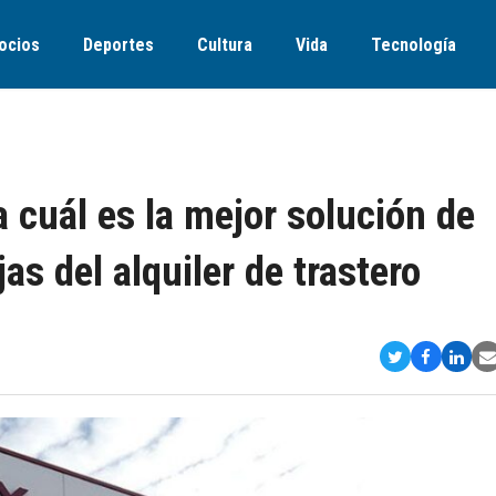
ocios
Deportes
Cultura
Vida
Tecnología
 cuál es la mejor solución de
s del alquiler de trastero
Compartir
Comparti
Comp
S
en
en
en
v
Twitter
Faceboo
Link
E